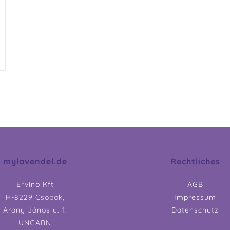
mylavendel.de
Rechtliches
Ervino Kft
AGB
H-8229 Csopak,
Impressum
Arany János u. 1.
Datenschutz
UNGARN