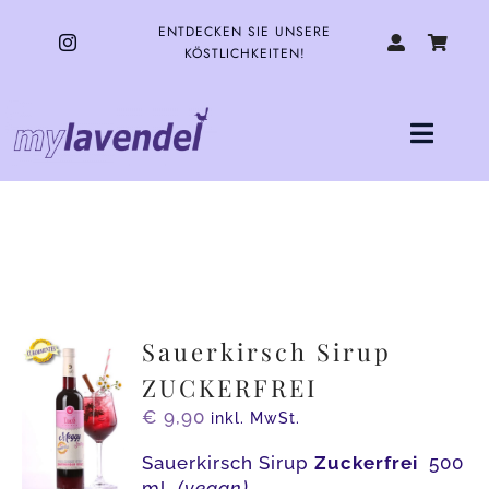
Zum
Inhalt
ENTDECKEN SIE UNSERE
springen
KÖSTLICHKEITEN!
Toggle
Naviga
HOME
UNSERE PRODUKTE
ÜBER UNS
Sauerkirsch Sirup
ZUCKERFREI
KONTAKT
€
9,90
inkl. MwSt.
Sauerkirsch Sirup
Zuckerfrei
500
ml
(vegan)