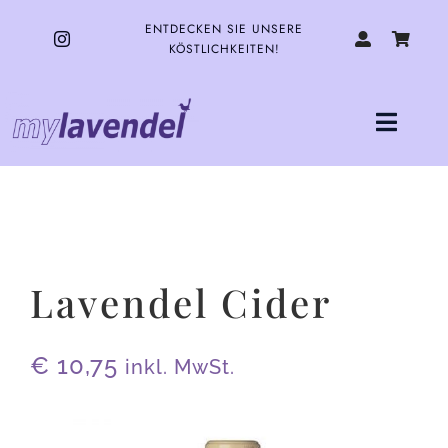
Zum
Inhalt
ENTDECKEN SIE UNSERE
springen
KÖSTLICHKEITEN!
Toggle
Naviga
HOME
UNSERE PRODUKTE
Lavendel Cider
ÜBER UNS
€
10,75
inkl. MwSt.
KONTAKT