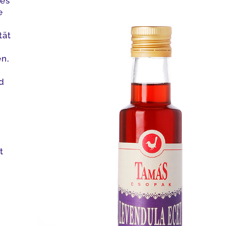
des
e
tät
n,
d
t