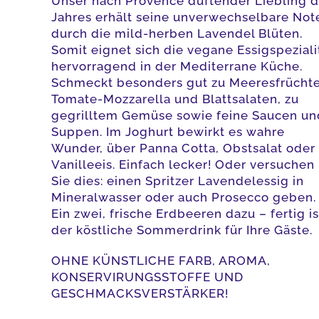
Unser nach Provence duftender Liebling 
Jahres erhält seine unverwechselbare Not
durch die mild-herben Lavendel Blüten.
Somit eignet sich die vegane Essigspeziali
hervorragend in der Mediterrane Küche.
Schmeckt besonders gut zu Meeresfrüchte
Tomate-Mozzarella und Blattsalaten, zu
gegrilltem Gemüse sowie feine Saucen un
Suppen. Im Joghurt bewirkt es wahre
Wunder, über Panna Cotta, Obstsalat oder
Vanilleeis. Einfach lecker! Oder versuchen
Sie dies: einen Spritzer Lavendelessig in
Mineralwasser oder auch Prosecco geben.
Ein zwei, frische Erdbeeren dazu – fertig is
der köstliche Sommerdrink für Ihre Gäste.
OHNE KÜNSTLICHE FARB, AROMA,
KONSERVIRUNGSSTOFFE UND
GESCHMACKSVERSTÄRKER!