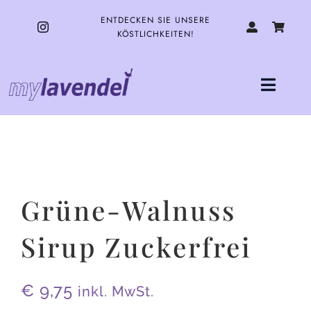
Zum
Inhalt
ENTDECKEN SIE UNSERE
springen
KÖSTLICHKEITEN!
Toggle
Naviga
HOME
UNSERE PRODUKTE
Grüne-Walnuss
ÜBER UNS
Sirup Zuckerfrei
KONTAKT
€
9,75
inkl. MwSt.