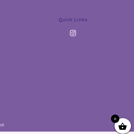
Quick Links
0
ved