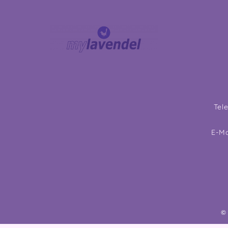
Tel
E-Ma
©