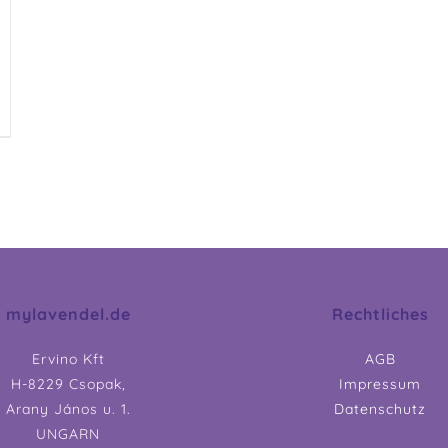
mylavendel.de
Rechtliches
Ervino Kft
AGB
H-8229 Csopak,
Impressum
Arany János u. 1.
Datenschutz
UNGARN