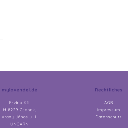
mylavendel.de
Rechtliches
Ervino Kft
AGB
H-8229 Csopak,
Impressum
Arany János u. 1.
Datenschutz
UNGARN