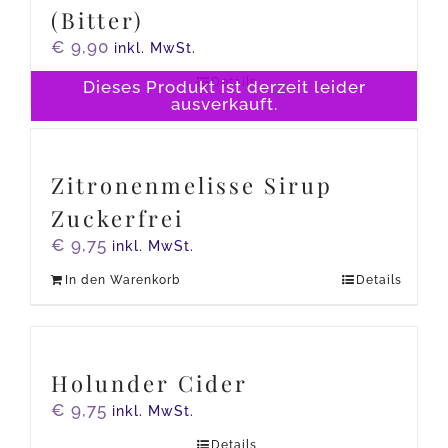
(Bitter)
€
9,90
inkl. MwSt.
Details
Dieses Produkt ist derzeit leider
ausverkauft.
Zitronenmelisse Sirup
Zuckerfrei
€
9,75
inkl. MwSt.
In den Warenkorb
Details
Holunder Cider
€
9,75
inkl. MwSt.
Details