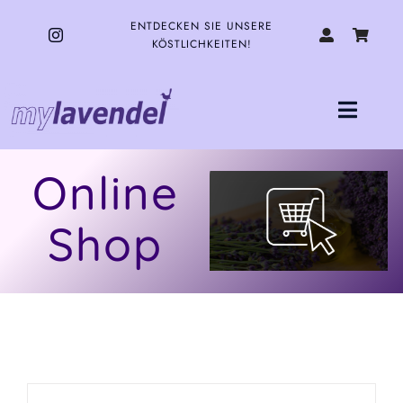
Zum
Inhalt
ENTDECKEN SIE UNSERE
springen
KÖSTLICHKEITEN!
Toggle
Naviga
HOME
Online
Shop
UNSERE PRODUKTE
ÜBER UNS
KONTAKT