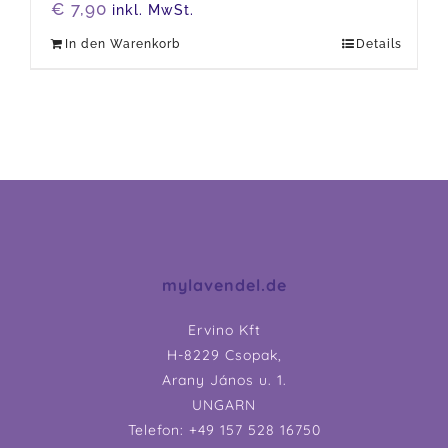
€
7,90
inkl. MwSt.
In den Warenkorb
Details
mylavendel.de
Ervino Kft
H-8229 Csopak,
Arany János u. 1.
UNGARN
Telefon: +49 157 528 16750